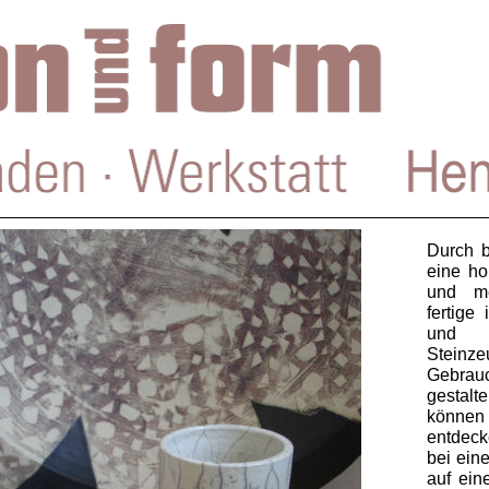
Durch b
eine ho
und me
fertige
und z
Steinz
Gebra
gestalt
könne
entdeck
bei ein
auf ein